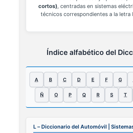
cortos)
, centradas en sistemas eléct
técnicos correspondientes a la letra
Índice alfabético del Dic
A
B
C
D
E
F
G
Ñ
O
P
Q
R
S
T
L – Diccionario del Automóvil | Sistema