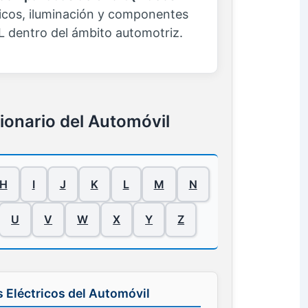
ricos, iluminación y componentes
 L dentro del ámbito automotriz.
cionario del Automóvil
H
I
J
K
L
M
N
U
V
W
X
Y
Z
s Eléctricos del Automóvil