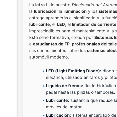
La
letra L
de nuestro
Diccionario del Automó
la
lubricación
, la
iluminación
y los
sistemas
entrega aprenderás el significado y la fun
lubricante
, el
LED
, el
limitador de corriente
imprescindibles para el mantenimiento y la 
Esta serie formativa, creada por
Sistemas E
a
estudiantes de FP
,
profesionales del talle
sus conocimientos sobre los
sistemas eléct
automóvil moderno.
LED (Light Emitting Diode):
diodo q
eléctrica, utilizado en faros y piloto
Líquido de frenos:
fluido hidráulico
pedal hasta las pinzas o tambores.
Lubricante:
sustancia que reduce la
móviles del motor.
Lubricación:
sistema encargado de d