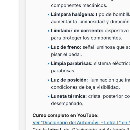
componentes mecánicos.
Lámpara halógena:
tipo de bombill
aumentar la luminosidad y duración
Limitador de corriente:
dispositivo 
para proteger los componentes.
Luz de freno:
señal luminosa que ad
pisar el pedal.
Limpia parabrisas:
sistema eléctric
parabrisas.
Luz de posición:
iluminación que ind
condiciones de baja visibilidad.
Luneta térmica:
cristal posterior c
desempañado.
Curso completo en YouTube:
Ver “Diccionario del Automóvil – Letra L” e
Con la
letra L
del
Diccionario del Automóvil