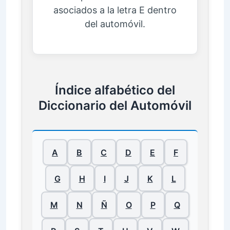
asociados a la letra E dentro
del automóvil.
Índice alfabético del
Diccionario del Automóvil
A
B
C
D
E
F
G
H
I
J
K
L
M
N
Ñ
O
P
Q