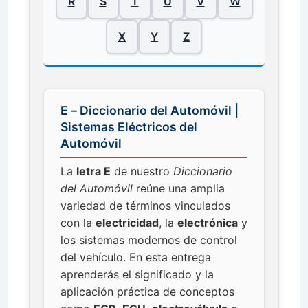
R
S
T
U
V
W
X
Y
Z
E – Diccionario del Automóvil |
Sistemas Eléctricos del
Automóvil
La
letra E
de nuestro
Diccionario
del Automóvil
reúne una amplia
variedad de términos vinculados
con la
electricidad
, la
electrónica
y
los sistemas modernos de control
del vehículo. En esta entrega
aprenderás el significado y la
aplicación práctica de conceptos