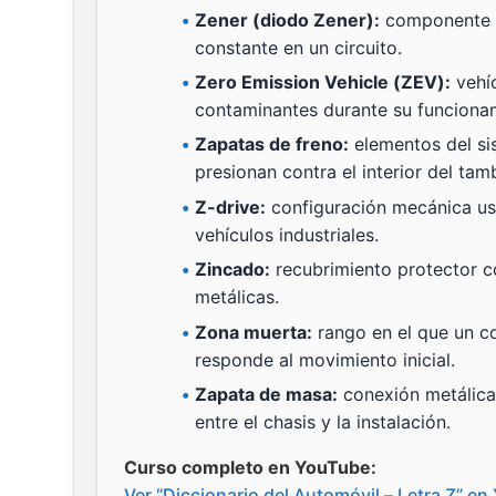
Zener (diodo Zener):
componente e
constante en un circuito.
Zero Emission Vehicle (ZEV):
vehí
contaminantes durante su funciona
Zapatas de freno:
elementos del si
presionan contra el interior del tam
Z-drive:
configuración mecánica us
vehículos industriales.
Zincado:
recubrimiento protector co
metálicas.
Zona muerta:
rango en el que un c
responde al movimiento inicial.
Zapata de masa:
conexión metálica 
entre el chasis y la instalación.
Curso completo en YouTube:
Ver “Diccionario del Automóvil – Letra Z” e