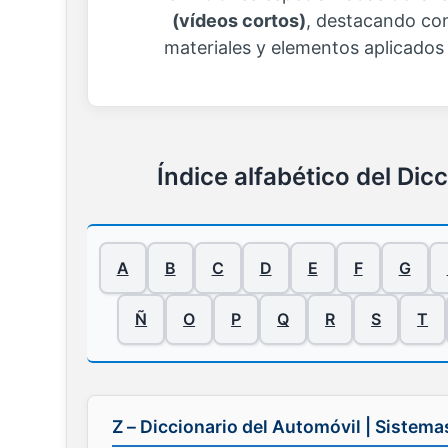
(vídeos cortos)
, destacando co
materiales y elementos aplicados 
Índice alfabético del Dic
A
B
C
D
E
F
G
Ñ
O
P
Q
R
S
T
Z – Diccionario del Automóvil | Sistema