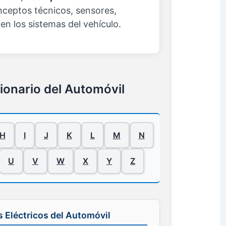
nceptos técnicos, sensores,
en los sistemas del vehículo.
cionario del Automóvil
H
I
J
K
L
M
N
U
V
W
X
Y
Z
s Eléctricos del Automóvil