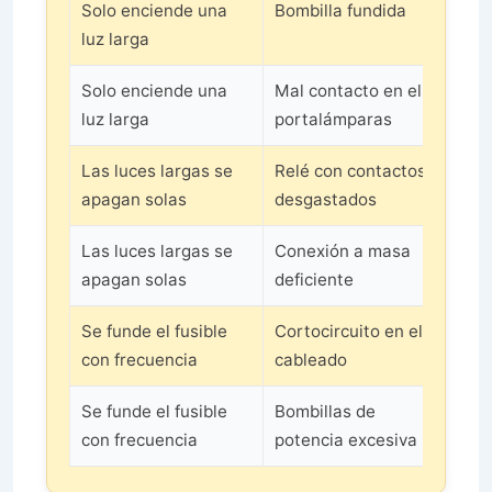
Solo enciende una
Bombilla fundida
Ca
luz larga
af
Solo enciende una
Mal contacto en el
Li
luz larga
portalámparas
co
Las luces largas se
Relé con contactos
Sus
apagan solas
desgastados
bu
Las luces largas se
Conexión a masa
Re
apagan solas
deficiente
ma
Se funde el fusible
Cortocircuito en el
Lo
con frecuencia
cableado
re
Se funde el fusible
Bombillas de
Ins
con frecuencia
potencia excesiva
po