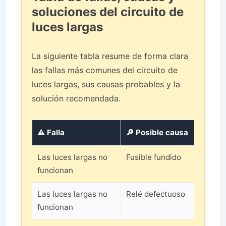
soluciones del circuito de
luces largas
La siguiente tabla resume de forma clara
las fallas más comunes del circuito de
luces largas, sus causas probables y la
solución recomendada.
⚠️ Falla
🔎 Posible causa
🛠
Las luces largas no
Fusible fundido
Sus
funcionan
mi
Las luces largas no
Relé defectuoso
Co
funcionan
re