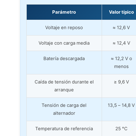
Parámetro
Valor típico
Voltaje en reposo
≈ 12,6 V
Voltaje con carga media
≈ 12,4 V
Batería descargada
≈ 12,2 V o
menos
Caída de tensión durante el
≥ 9,6 V
arranque
Tensión de carga del
13,5 – 14,8 V
alternador
Temperatura de referencia
25 °C