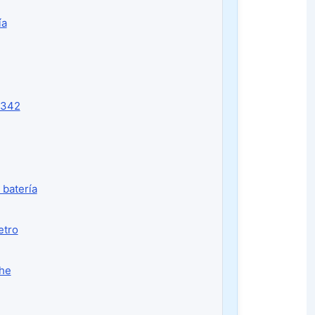
ía
0342
 batería
etro
che