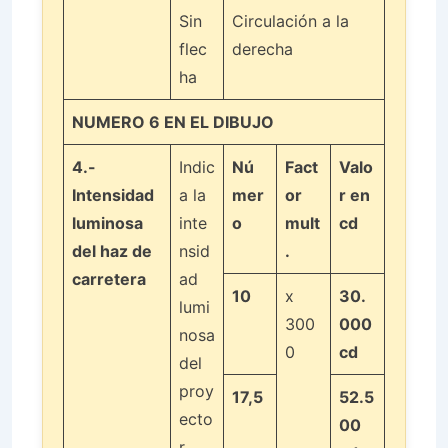
Sin
Circulación a la
flec
derecha
ha
NUMERO 6 EN EL DIBUJO
4.-
Indic
Nú
Fact
Valo
Intensidad
a la
mer
or
r en
luminosa
inte
o
mult
cd
del haz de
nsid
.
carretera
ad
10
x
30.
lumi
300
000
nosa
0
cd
del
proy
17,5
52.5
ecto
00
r.