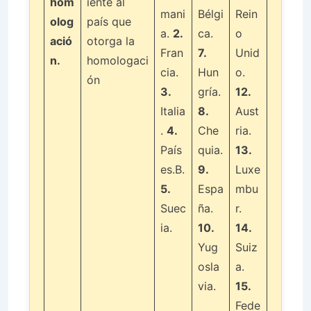
hom
iente al
mani
Bélgi
Rein
olog
país que
a.
2.
ca.
o
ació
otorga la
Fran
7.
Unid
n.
homologaci
cia.
Hun
o.
ón
3.
gría.
12.
Italia
8.
Aust
.
4.
Che
ria.
País
quia.
13.
es.B.
9.
Luxe
5.
Espa
mbu
Suec
ña.
r.
ia.
10.
14.
Yug
Suiz
osla
a.
via.
15.
Fede