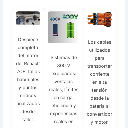
Despiece
Los cables
completo
utilizados
del motor
Sistemas de
para
del Renault
800 V
transportar
ZOE, fallos
explicados:
corriente
habituales
ventajas
en alta
y puntos
reales, límites
tensión
críticos
en carga,
desde la
analizados
eficiencia y
batería al
desde
experiencias
convertidor
taller.
reales en
y motor.