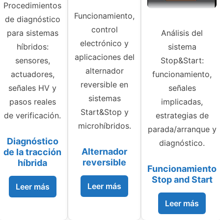
Procedimientos
Funcionamiento,
de diagnóstico
control
para sistemas
Análisis del
electrónico y
híbridos:
sistema
aplicaciones del
sensores,
Stop&Start:
alternador
actuadores,
funcionamiento,
reversible en
señales HV y
señales
sistemas
pasos reales
implicadas,
Start&Stop y
de verificación.
estrategias de
microhíbridos.
parada/arranque y
Diagnóstico
diagnóstico.
Alternador
de la tracción
reversible
híbrida
Funcionamiento
Stop and Start
Leer más
Leer más
Leer más