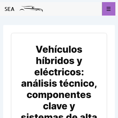
↓
Saltar
Men
al
contenido
principal
Vehículos
híbridos y
eléctricos:
análisis técnico,
componentes
clave y
sistemas de alta