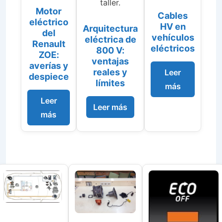
taller.
Motor
Cables
eléctrico
HV en
Arquitectura
del
vehículos
eléctrica de
Renault
eléctricos
800 V:
ZOE:
ventajas
averías y
reales y
Leer
despiece
límites
más
Leer
Leer más
más