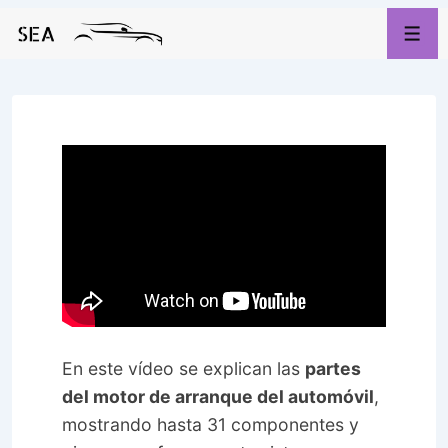
↓
Saltar
Men
al
contenido
principal
En este vídeo se explican las
partes
del motor de arranque del automóvil
,
mostrando hasta 31 componentes y