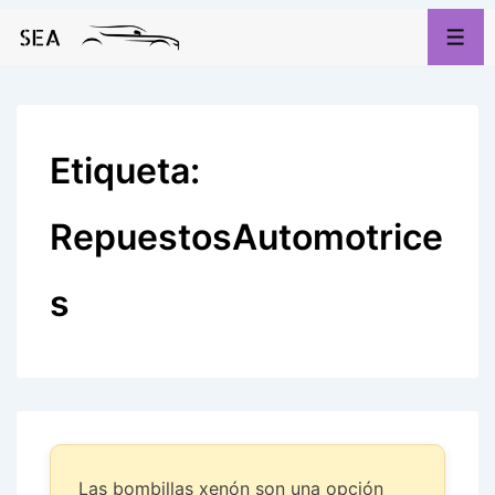
↓
Saltar
Men
al
contenido
principal
Etiqueta:
RepuestosAutomotrice
s
Las bombillas xenón son una opción