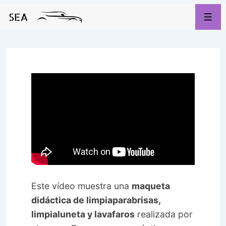
↓
Saltar
Men
al
contenido
principal
Este vídeo muestra una
maqueta
didáctica de limpiaparabrisas,
limpialuneta y lavafaros
realizada por