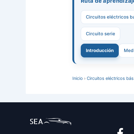
Ruta de aprendizaj
Circuitos eléctricos b
Circuito serie
Introducción
Med
Inicio
›
Circuitos eléctricos bá