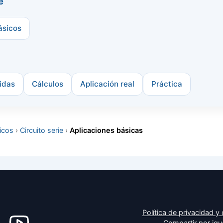
e
ásicos
idas
Cálculos
Aplicación real
Práctica
sicos
›
Circuito serie
›
Aplicaciones básicas
Política de privacidad y
Compartir por igu